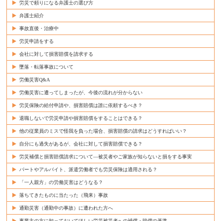
労災で頼りになる弁護士の選び方
弁護士紹介
事故直後・治療中
労災申請をする
会社に対して損害賠償を請求する
墜落・転落事故について
労働災害Q&A
労働災害に遭ってしまったが、今後の流れが分からない
労災保険の給付申請や、損害賠償は誰に依頼するべき？
退職しないで労災申請や損害賠償をすることはできる？
他の従業員のミスで怪我を負った場合、損害賠償の請求はどうすればいい？
自分にも過失があるが、会社に対して損害賠償できる？
労災補償と損害賠償請求について―被災者やご家族が知らないと損をする事実
パートやアルバイト、派遣労働者でも労災保険は適用される？
「一人親方」の労働災害はどうなる？
落ちてきたものに当たった（飛来）事故
通勤災害（通勤中の事故）に遭われた方へ
事業主の方に知っておいてほしい労災被災者への補償・賠償の基準